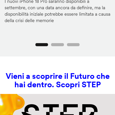
I nuovi iPhone 18 Pro saranno disponibili a
La
settembre, con una data ancora da definire, ma la
ai
disponibilità iniziale potrebbe essere limitata a causa
ut
della crisi delle memorie
us
se
Precedente
Seguente
Vieni a scoprire il Futuro che
hai dentro. Scopri STEP