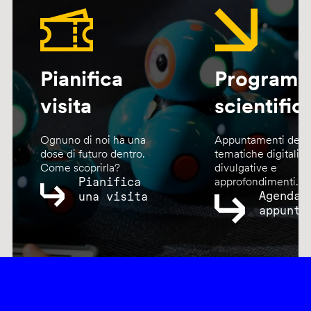
Pianifica
Program
visita
scientific
Ognuno di noi ha una
Appuntamenti dedic
dose di futuro dentro.
tematiche digitali,
Come scoprirla?
divulgative e
Pianifica
approfondimenti.
Agenda
una visita
appunta