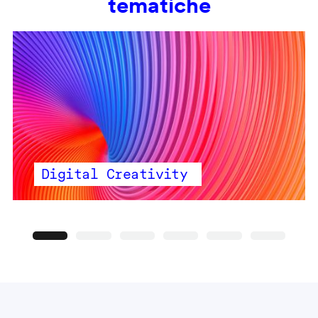
tematiche
Digital Creativity
Precedente
Seguente