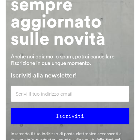
sempre
aggiornato
sulle novità
Anche noi odiamo lo spam, potrai cancellare
l’iscrizione in qualunque momento.
Iscriviti alla newsletter!
Inserendo il tuo indirizzo di posta elettronica acconsenti a
ricevere informazioni sui corsi e sulle novità della Fastweb