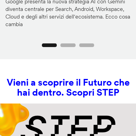
Google presenta la nuova strategia AI con Gemini
Go
diventa centrale per Search, Android, Workspace,
ag
Cloud e degli altri servizi dell'ecosistema. Ecco cosa
Ge
cambia
s
Precedente
Seguente
Vieni a scoprire il Futuro che
hai dentro. Scopri STEP