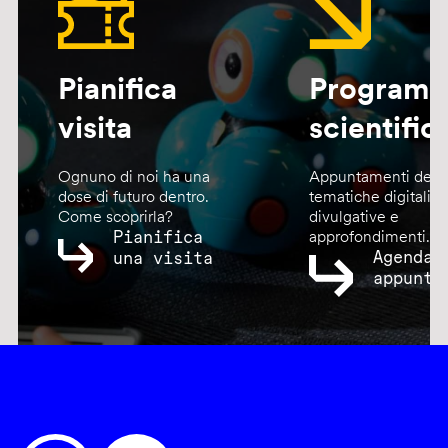
Pianifica
Program
visita
scientific
Ognuno di noi ha una
Appuntamenti dedic
dose di futuro dentro.
tematiche digitali,
Come scoprirla?
divulgative e
Pianifica
approfondimenti.
Agenda
una visita
appunta