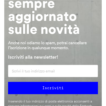
sempre
aggiornato
sulle novità
Anche noi odiamo lo spam, potrai cancellare
l’iscrizione in qualunque momento.
Iscriviti alla newsletter!
Inserendo il tuo indirizzo di posta elettronica acconsenti a
ricevere informazioni sui corsi e sulle novità della Fastweb