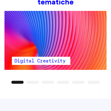
tematiche
Digital Creativity
Precedente
Seguente