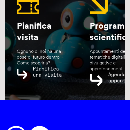
Pianifica
Program
visita
scientific
Ognuno di noi ha una
Appuntamenti dedic
dose di futuro dentro.
tematiche digitali,
Come scoprirla?
divulgative e
Pianifica
approfondimenti.
Agenda
una visita
appunta