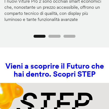
I nuovi Viture Pro 2 sono occhiali smart economici
Il
che, nonostante un prezzo accessibile, offrono un
pr
comparto tecnico di qualità, con display più
im
luminoso e tante funzionalità avanzate
C
Precedente
Seguente
Vieni a scoprire il Futuro che
hai dentro. Scopri STEP