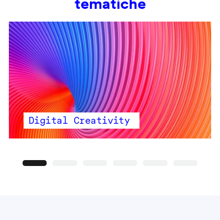
tematiche
Digital Creativity
Precedente
Seguente