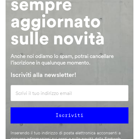
sempre
aggiornato
sulle novità
Anche noi odiamo lo spam, potrai cancellare
l’iscrizione in qualunque momento.
Iscriviti alla newsletter!
Inserendo il tuo indirizzo di posta elettronica acconsenti a
ricevere informazioni sui corsi e sulle novità della Fastweb