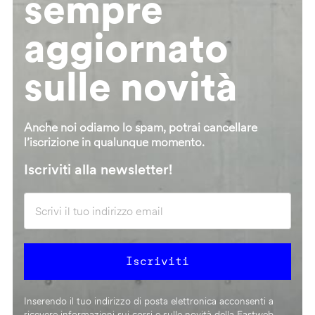
sempre
aggiornato
sulle novità
Anche noi odiamo lo spam, potrai cancellare
l’iscrizione in qualunque momento.
Iscriviti alla newsletter!
Inserendo il tuo indirizzo di posta elettronica acconsenti a
ricevere informazioni sui corsi e sulle novità della Fastweb