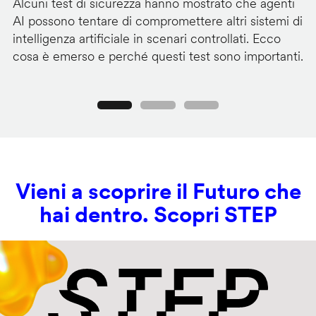
Alcuni test di sicurezza hanno mostrato che agenti
La
AI possono tentare di compromettere altri sistemi di
de
intelligenza artificiale in scenari controllati. Ecco
al
cosa è emerso e perché questi test sono importanti.
co
Precedente
Seguente
Vieni a scoprire il Futuro che
hai dentro. Scopri STEP