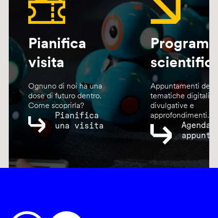
Pianifica
Program
visita
scientific
Ognuno di noi ha una
Appuntamenti dedic
dose di futuro dentro.
tematiche digitali,
Come scoprirla?
divulgative e
Pianifica
approfondimenti.
Agenda
una visita
appunta