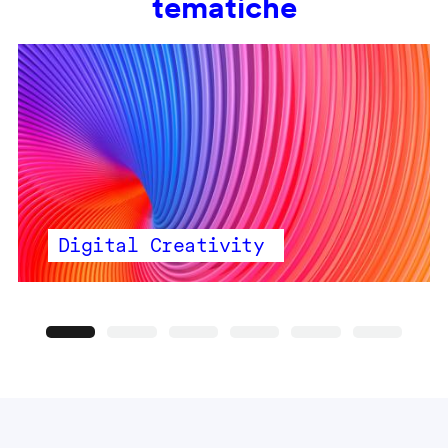
tematiche
Digital Creativity
Precedente
Seguente