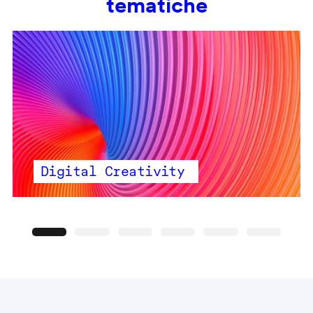
tematiche
Digital Creativity
Precedente
Seguente