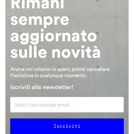
Rimani
sempre
aggiornato
sulle novità
Anche noi odiamo lo spam, potrai cancellare
l’iscrizione in qualunque momento.
Iscriviti alla newsletter!