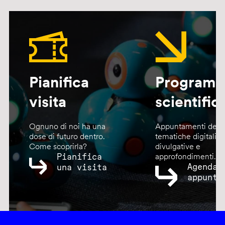
Pianifica
Program
visita
scientific
Ognuno di noi ha una
Appuntamenti dedic
dose di futuro dentro.
tematiche digitali,
Come scoprirla?
divulgative e
Pianifica
approfondimenti.
Agenda
una visita
appunta