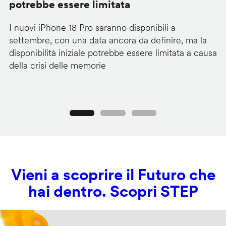
potrebbe essere limitata
v
I nuovi iPhone 18 Pro saranno disponibili a
La
settembre, con una data ancora da definire, ma la
ai
disponibilità iniziale potrebbe essere limitata a causa
ut
della crisi delle memorie
us
se
Precedente
Seguente
Vieni a scoprire il Futuro che
hai dentro. Scopri STEP