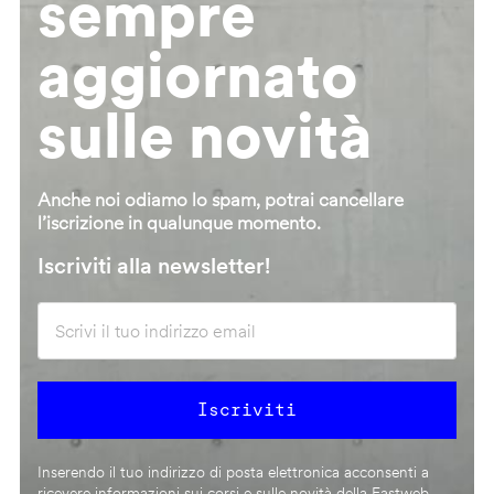
sempre
aggiornato
sulle novità
Anche noi odiamo lo spam, potrai cancellare
l’iscrizione in qualunque momento.
Iscriviti alla newsletter!
Inserendo il tuo indirizzo di posta elettronica acconsenti a
ricevere informazioni sui corsi e sulle novità della Fastweb