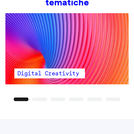
tematiche
Digital Creativity
Precedente
Seguente