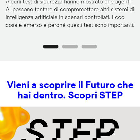
Alcuni test di sicurezza hanno mostrato che agenti
La
AI possono tentare di compromettere altri sistemi di
de
intelligenza artificiale in scenari controllati. Ecco
al
cosa è emerso e perché questi test sono importanti.
co
Precedente
Seguente
Vieni a scoprire il Futuro che
hai dentro. Scopri STEP