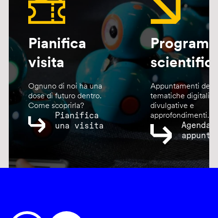
Pianifica
Program
visita
scientific
Ognuno di noi ha una
Appuntamenti dedic
dose di futuro dentro.
tematiche digitali,
Come scoprirla?
divulgative e
Pianifica
approfondimenti.
Agenda
una visita
appunta