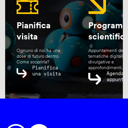
Pianifica
Program
visita
scientific
Ognuno di noi ha una
Appuntamenti dedic
dose di futuro dentro.
tematiche digitali,
Come scoprirla?
divulgative e
Pianifica
approfondimenti.
Agenda
una visita
appunta