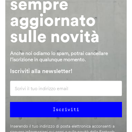
sempre
aggiornato
sulle novità
Anche noi odiamo lo spam, potrai cancellare
l’iscrizione in qualunque momento.
Iscriviti alla newsletter!
Inserendo il tuo indirizzo di posta elettronica acconsenti a
ricevere informazioni sui corsi e sulle novità della Fastweb