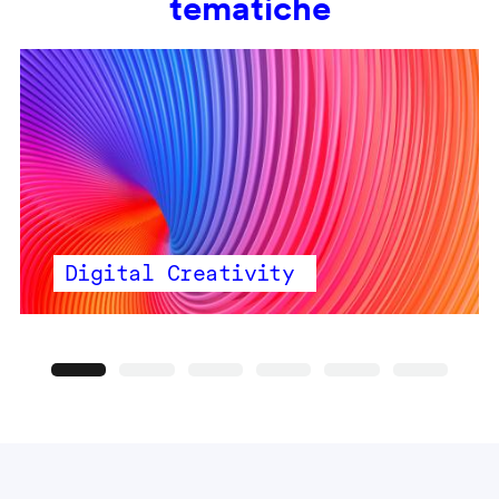
tematiche
Digital Creativity
Precedente
Seguente