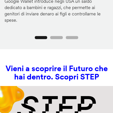
Google Wallet introduce negli USA un saldo
Lo
dedicato a bambini e ragazzi, che permette ai
co
genitori di inviare denaro ai figli e controllarne le
in
spese.
si
Precedente
Seguente
Vieni a scoprire il Futuro che
hai dentro. Scopri STEP