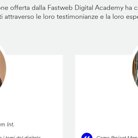
e offerta dalla Fastweb Digital Academy ha ca
i attraverso le loro testimonianze e la loro esp
am Int.
 i temi del digitale,
Come Project Manag