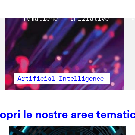
Main
Tematiche
Iniziative
navigation
Artificial Intelligence
opri le nostre aree temati