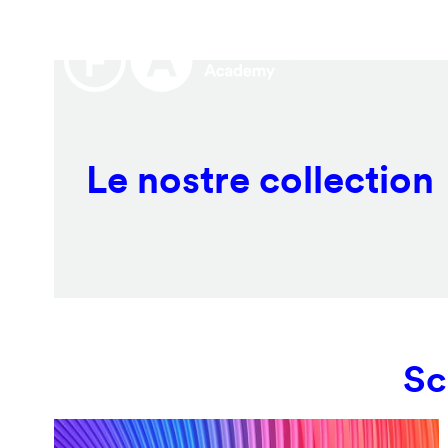
Salta
Remote
al
video
contenuto
URL
principale
Le nostre collection
Sc