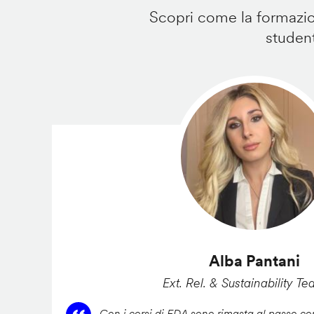
Scopri come la formazion
student
Alba Pantani
Ext. Rel. & Sustainability Te
Con i corsi di FDA sono rimasta al passo con