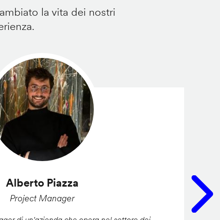
mbiato la vita dei nostri
erienza.
Alberto Piazza
Project Manager
er di un'azienda che opera nel settore dei