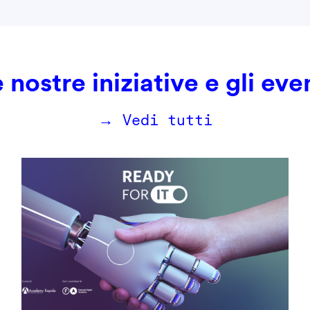
 nostre iniziative e gli eve
→ Vedi tutti