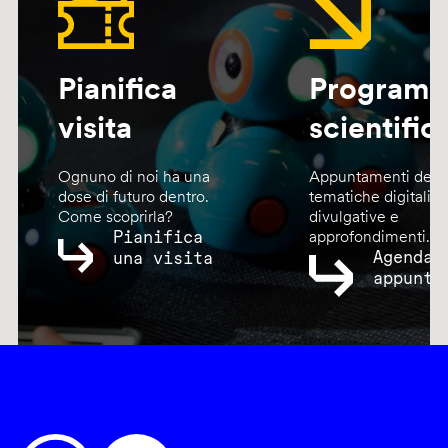
Pianifica
Program
visita
scientific
Ognuno di noi ha una
Appuntamenti dedic
dose di futuro dentro.
tematiche digitali,
Come scoprirla?
divulgative e
Pianifica
approfondimenti.
Agenda
una visita
appunta