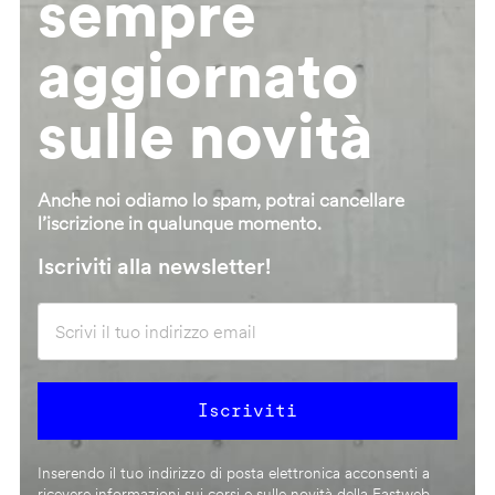
sempre
aggiornato
sulle novità
Anche noi odiamo lo spam, potrai cancellare
l’iscrizione in qualunque momento.
Iscriviti alla newsletter!
Inserendo il tuo indirizzo di posta elettronica acconsenti a
ricevere informazioni sui corsi e sulle novità della Fastweb