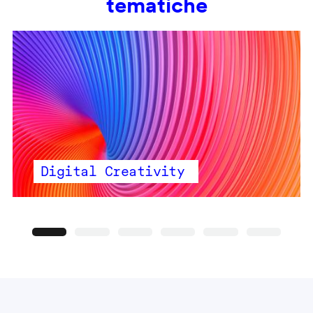
tematiche
Digital Creativity
Precedente
Seguente