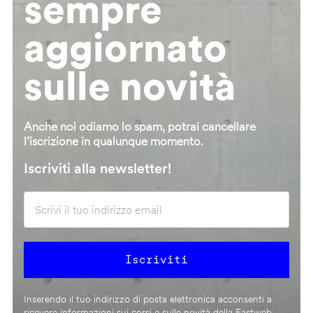
sempre
aggiornato
sulle novità
Anche noi odiamo lo spam, potrai cancellare
l’iscrizione in qualunque momento.
Iscriviti alla newsletter!
Inserendo il tuo indirizzo di posta elettronica acconsenti a
ricevere informazioni sui corsi e sulle novità della Fastweb