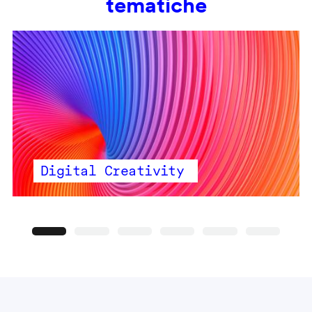
tematiche
Digital Creativity
Precedente
Seguente