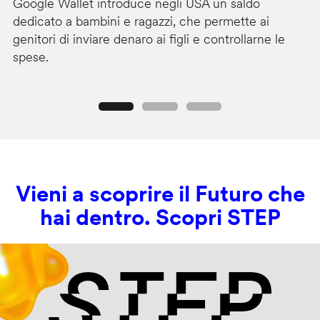
Google Wallet introduce negli USA un saldo
Lo
dedicato a bambini e ragazzi, che permette ai
co
genitori di inviare denaro ai figli e controllarne le
in
spese.
si
Precedente
Seguente
Vieni a scoprire il Futuro che
hai dentro. Scopri STEP