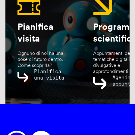
Pianifica
Program
visita
scientific
Ognuno di noi ha una
Appuntamenti dedic
dose di futuro dentro.
tematiche digitali,
Come scoprirla?
divulgative e
Pianifica
approfondimenti.
Agenda
una visita
appunta