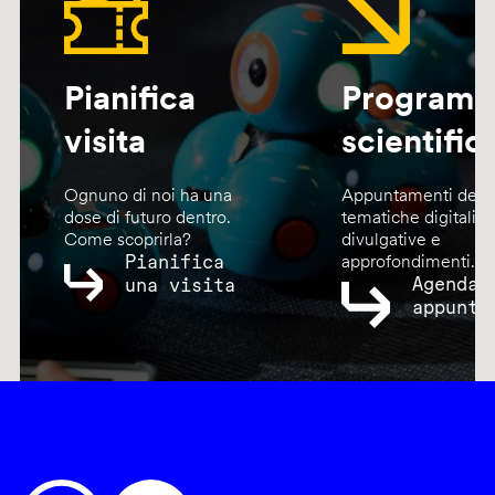
Pianifica
Program
visita
scientific
Ognuno di noi ha una
Appuntamenti dedic
dose di futuro dentro.
tematiche digitali,
Come scoprirla?
divulgative e
Pianifica
approfondimenti.
Agenda
una visita
appunta