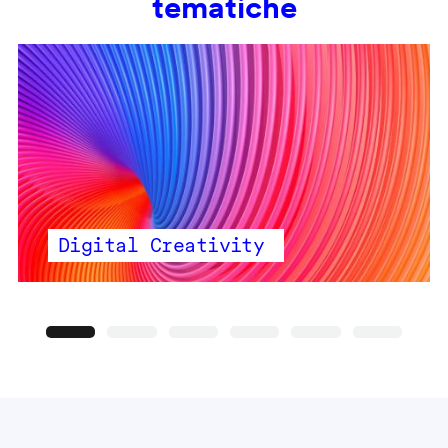
tematiche
Digital Creativity
Precedente
Seguente