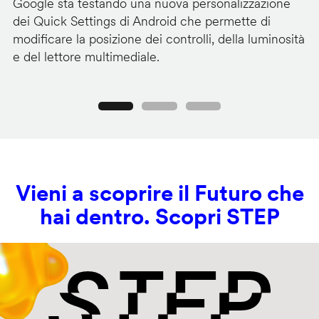
Google sta testando una nuova personalizzazione
Se
dei Quick Settings di Android che permette di
se
modificare la posizione dei controlli, della luminosità
pr
e del lettore multimediale.
su
Precedente
Seguente
Vieni a scoprire il Futuro che
hai dentro. Scopri STEP