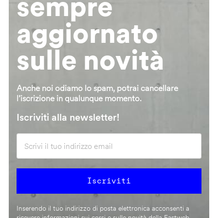
sempre
aggiornato
sulle novità
Anche noi odiamo lo spam, potrai cancellare
l’iscrizione in qualunque momento.
Iscriviti alla newsletter!
Inserendo il tuo indirizzo di posta elettronica acconsenti a
ricevere informazioni sui corsi e sulle novità della Fastweb