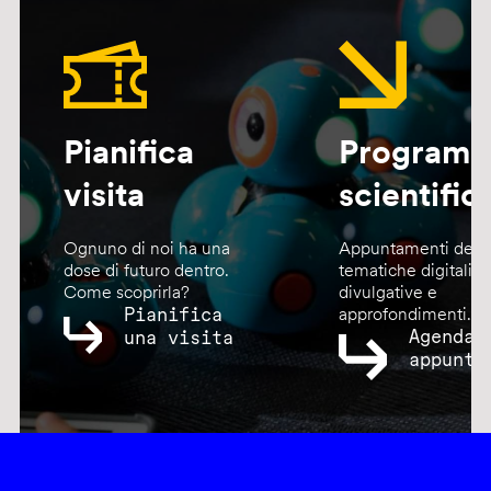
Pianifica
Program
visita
scientific
Ognuno di noi ha una
Appuntamenti dedic
dose di futuro dentro.
tematiche digitali,
Come scoprirla?
divulgative e
Pianifica
approfondimenti.
Agenda
una visita
appunta