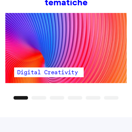
tematiche
Digital Creativity
Precedente
Seguente