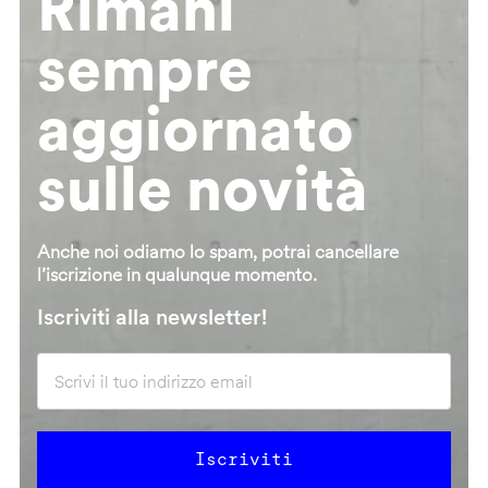
Rimani
sempre
aggiornato
sulle novità
Anche noi odiamo lo spam, potrai cancellare
l’iscrizione in qualunque momento.
Iscriviti alla newsletter!