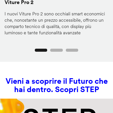
Viture Pro 2
d
I nuovi Viture Pro 2 sono occhiali smart economici
Il
che, nonostante un prezzo accessibile, offrono un
pr
comparto tecnico di qualità, con display più
im
luminoso e tante funzionalità avanzate
C
Precedente
Seguente
Vieni a scoprire il Futuro che
hai dentro. Scopri STEP