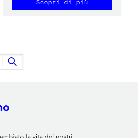
Scopri di più
no
mbiato la vita dei nostri