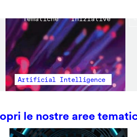
Main
Tematiche
Iniziative
navigation
Artificial Intelligence
opri le nostre aree temati