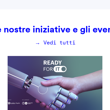
 nostre iniziative e gli eve
→ Vedi tutti