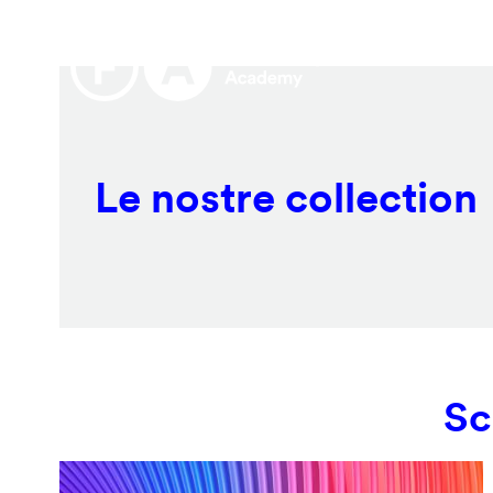
Salta
Remote
al
video
contenuto
URL
principale
Le nostre collection
Sc