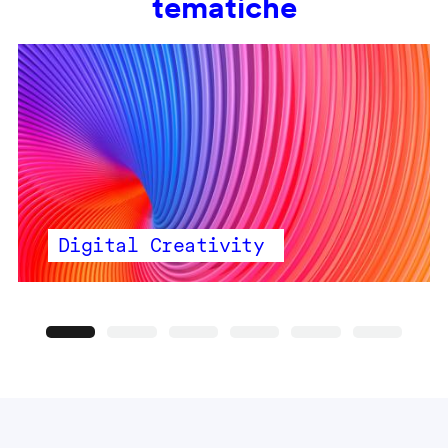
tematiche
Digital Creativity
Precedente
Seguente