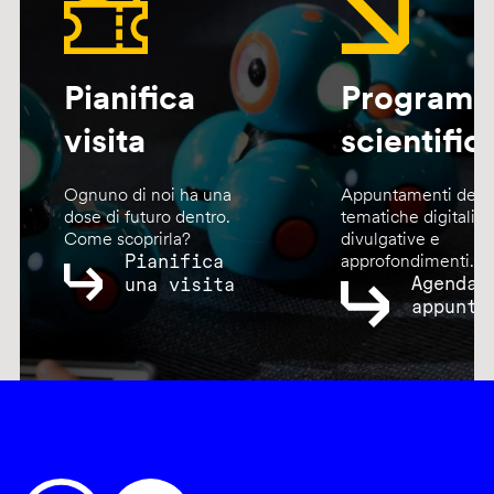
Pianifica
Program
visita
scientific
Ognuno di noi ha una
Appuntamenti dedic
dose di futuro dentro.
tematiche digitali,
Come scoprirla?
divulgative e
Pianifica
approfondimenti.
Agenda
una visita
appunta