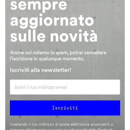
sempre
aggiornato
sulle novità
Anche noi odiamo lo spam, potrai cancellare
l’iscrizione in qualunque momento.
Iscriviti alla newsletter!
Inserendo il tuo indirizzo di posta elettronica acconsenti a
ricevere informazioni sui corsi e sulle novità della Fastweb