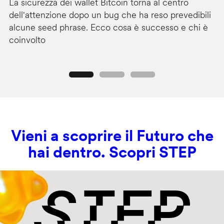
La sicurezza dei wallet Bitcoin torna al centro
Mi
dell'attenzione dopo un bug che ha reso prevedibili
Wi
alcune seed phrase. Ecco cosa è successo e chi è
tr
coinvolto
pr
Precedente
Seguente
Vieni a scoprire il Futuro che
hai dentro. Scopri STEP