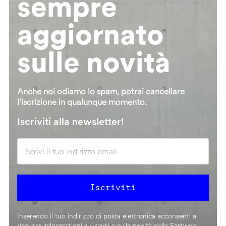
sempre
aggiornato
sulle novità
Anche noi odiamo lo spam, potrai cancellare
l’iscrizione in qualunque momento.
Iscriviti alla newsletter!
Inserendo il tuo indirizzo di posta elettronica acconsenti a
ricevere informazioni sui corsi e sulle novità della Fastweb