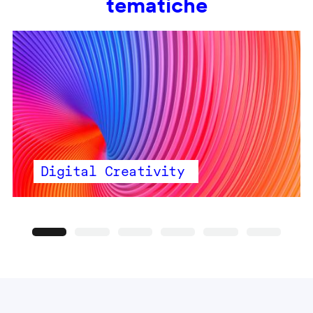
tematiche
Digital Creativity
Precedente
Seguente