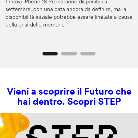
I nuovi iPhone 18 Pro saranno disponibili a
La
settembre, con una data ancora da definire, ma la
ai
disponibilità iniziale potrebbe essere limitata a causa
ut
della crisi delle memorie
us
se
Precedente
Seguente
Vieni a scoprire il Futuro che
hai dentro. Scopri STEP