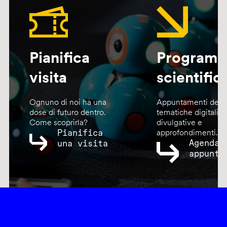
Pianifica
Program
visita
scientific
Ognuno di noi ha una
Appuntamenti dedic
dose di futuro dentro.
tematiche digitali,
Come scoprirla?
divulgative e
Pianifica
approfondimenti.
Agenda
una visita
appunta