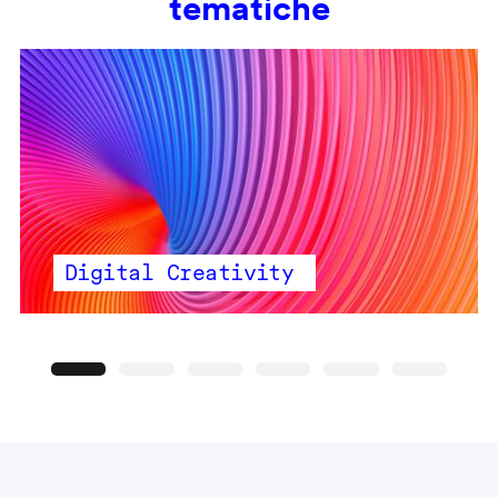
tematiche
Digital Creativity
Precedente
Seguente