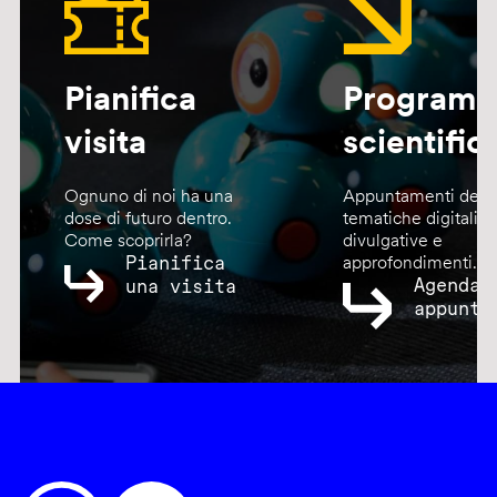
Pianifica
Program
visita
scientific
Ognuno di noi ha una
Appuntamenti dedic
dose di futuro dentro.
tematiche digitali,
Come scoprirla?
divulgative e
Pianifica
approfondimenti.
Agenda
una visita
appunta