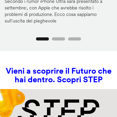
Secondo i rumor iPhone Ultra sarà presentato a
Go
settembre:, con Apple che avrebbe risolto i
de
problemi di produzione. Ecco cosa sappiamo
ge
sull'uscita del pieghevole
sp
Precedente
Seguente
Vieni a scoprire il Futuro che
hai dentro. Scopri STEP