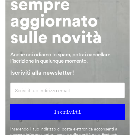
sempre
aggiornato
sulle novità
Anche noi odiamo lo spam, potrai cancellare
l’iscrizione in qualunque momento.
Iscriviti alla newsletter!
Inserendo il tuo indirizzo di posta elettronica acconsenti a
ricevere informazioni sui corsi e sulle novità della Fastweb