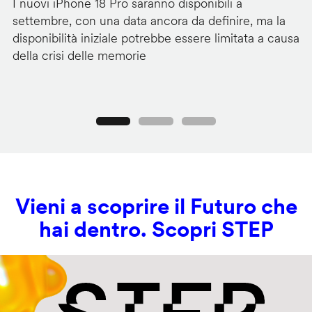
I nuovi iPhone 18 Pro saranno disponibili a
La
settembre, con una data ancora da definire, ma la
ai
disponibilità iniziale potrebbe essere limitata a causa
ut
della crisi delle memorie
us
se
Precedente
Seguente
Vieni a scoprire il Futuro che
hai dentro. Scopri STEP