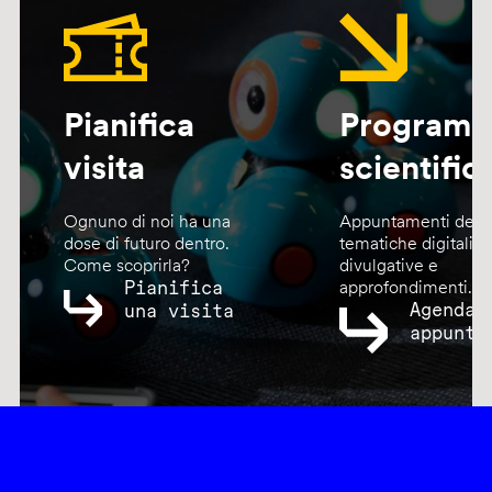
Pianifica
Program
visita
scientific
Ognuno di noi ha una
Appuntamenti dedic
dose di futuro dentro.
tematiche digitali,
Come scoprirla?
divulgative e
Pianifica
approfondimenti.
Agenda
una visita
appunta