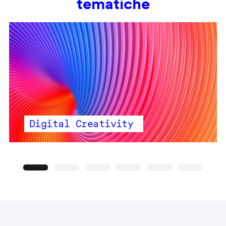
tematiche
Digital Creativity
Precedente
Seguente