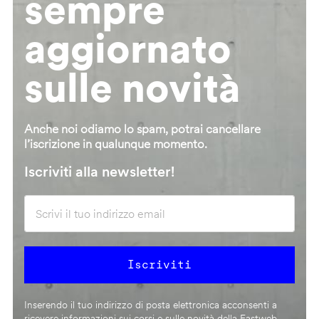
sempre
aggiornato
sulle novità
Anche noi odiamo lo spam, potrai cancellare
l’iscrizione in qualunque momento.
Iscriviti alla newsletter!
Inserendo il tuo indirizzo di posta elettronica acconsenti a
ricevere informazioni sui corsi e sulle novità della Fastweb