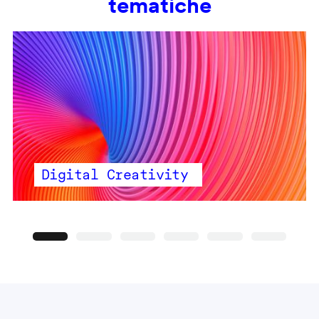
tematiche
Digital Creativity
Precedente
Seguente