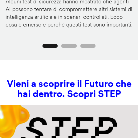
Alcuni test di sicurezza hanno mostrato che agenti
La
AI possono tentare di compromettere altri sistemi di
de
intelligenza artificiale in scenari controllati. Ecco
al
cosa è emerso e perché questi test sono importanti.
co
Precedente
Seguente
Vieni a scoprire il Futuro che
hai dentro. Scopri STEP