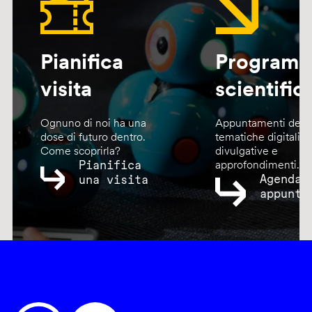
Pianifica
Program
visita
scientific
Ognuno di noi ha una
Appuntamenti dedic
dose di futuro dentro.
tematiche digitali,
Come scoprirla?
divulgative e
Pianifica
approfondimenti.
Agenda
una visita
appunta