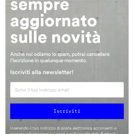
sempre
aggiornato
sulle novità
Anche noi odiamo lo spam, potrai cancellare
l’iscrizione in qualunque momento.
Iscriviti alla newsletter!
Inserendo il tuo indirizzo di posta elettronica acconsenti a
ricevere informazioni sui corsi e sulle novità della Fastweb