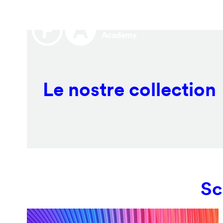
Salta
Remote
al
video
contenuto
URL
principale
Le nostre collection
Sc