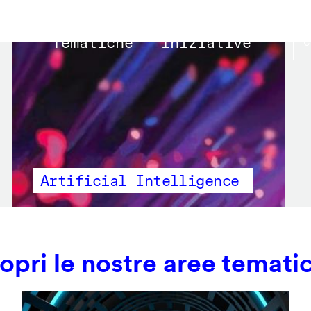
Main
Tematiche
Iniziative
navigation
Artificial Intelligence
opri le nostre aree temati