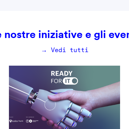
 nostre iniziative e gli eve
→ Vedi tutti