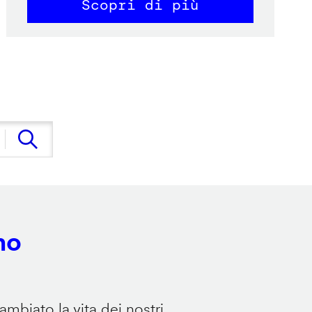
Scopri di più
no
mbiato la vita dei nostri