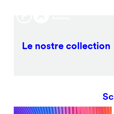
Salta
Remote
al
video
contenuto
URL
principale
Le nostre collection
Sc