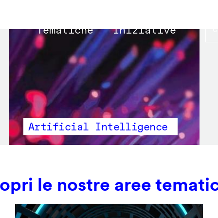
Main
Tematiche
Iniziative
navigation
Artificial Intelligence
opri le nostre aree temati