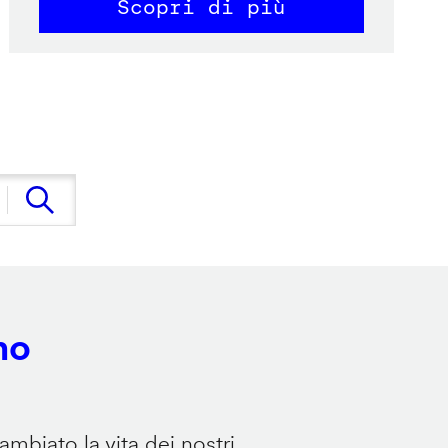
Scopri di più
no
mbiato la vita dei nostri