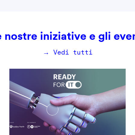
 nostre iniziative e gli eve
→ Vedi tutti