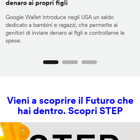
denaro ai propri figli
A
Google Wallet introduce negli USA un saldo
Lo
dedicato a bambini e ragazzi, che permette ai
co
genitori di inviare denaro ai figli e controllarne le
in
spese.
si
Precedente
Seguente
Vieni a scoprire il Futuro che
hai dentro. Scopri STEP