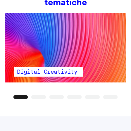
tematiche
Digital Creativity
Precedente
Seguente