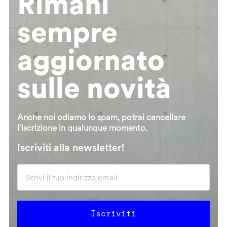
Rimani
sempre
aggiornato
sulle novità
Anche noi odiamo lo spam, potrai cancellare
l’iscrizione in qualunque momento.
Iscriviti alla newsletter!