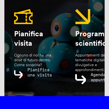
Pianifica
Program
visita
scientific
Ognuno di noi ha una
Appuntamenti dedic
dose di futuro dentro.
tematiche digitali,
Come scoprirla?
divulgative e
Pianifica
approfondimenti.
Agenda
una visita
appunta