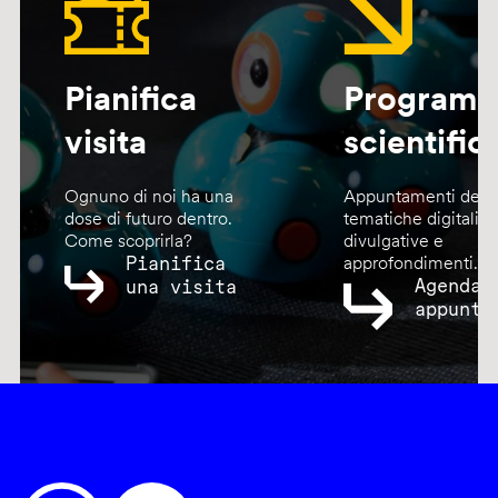
Pianifica
Program
visita
scientific
Ognuno di noi ha una
Appuntamenti dedic
dose di futuro dentro.
tematiche digitali,
Come scoprirla?
divulgative e
Pianifica
approfondimenti.
Agenda
una visita
appunta