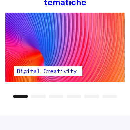
tematiche
Digital Creativity
Precedente
Seguente