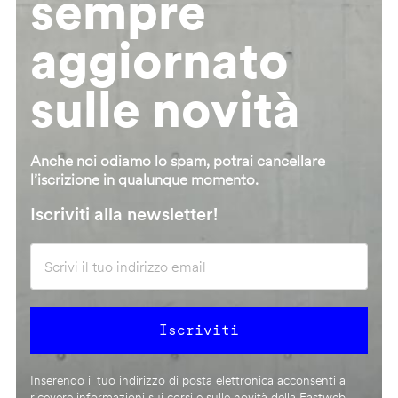
sempre
aggiornato
sulle novità
Anche noi odiamo lo spam, potrai cancellare
l’iscrizione in qualunque momento.
Iscriviti alla newsletter!
Inserendo il tuo indirizzo di posta elettronica acconsenti a
ricevere informazioni sui corsi e sulle novità della Fastweb