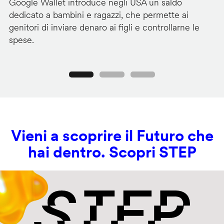
Google Wallet introduce negli USA un saldo
Lo
dedicato a bambini e ragazzi, che permette ai
co
genitori di inviare denaro ai figli e controllarne le
in
spese.
si
Precedente
Seguente
Vieni a scoprire il Futuro che
hai dentro. Scopri STEP