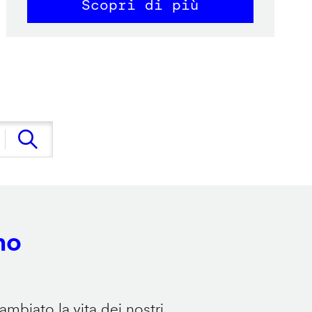
Scopri di più
no
mbiato la vita dei nostri