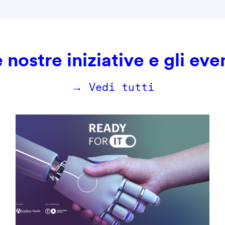
 nostre iniziative e gli eve
→ Vedi tutti