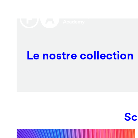
Salta
Remote
al
video
contenuto
URL
principale
Le nostre collection
Sc