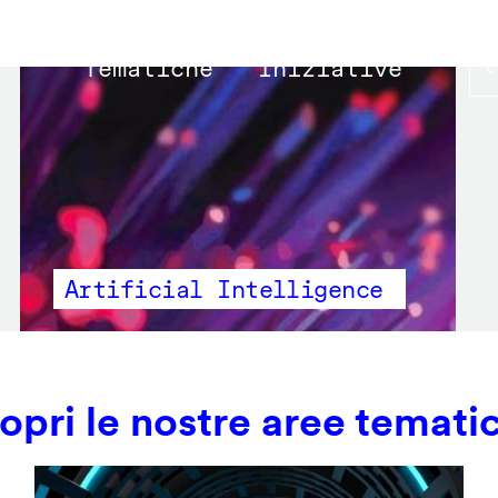
Main
Tematiche
Iniziative
navigation
Artificial Intelligence
opri le nostre aree temati