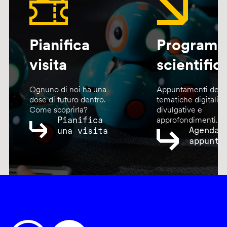
Pianifica
Program
visita
scientific
Ognuno di noi ha una
Appuntamenti dedic
dose di futuro dentro.
tematiche digitali,
Come scoprirla?
divulgative e
Pianifica
approfondimenti.
Agenda
una visita
appunta