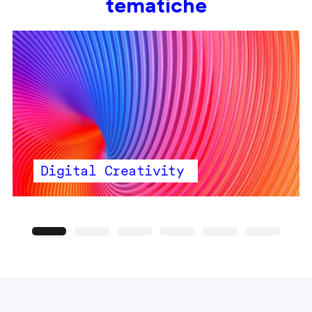
tematiche
Digital Creativity
Precedente
Seguente