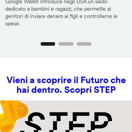
Google Wallet introduce negli USA un saldo
Lo
dedicato a bambini e ragazzi, che permette ai
co
genitori di inviare denaro ai figli e controllarne le
in
spese.
si
Precedente
Seguente
Vieni a scoprire il Futuro che
hai dentro. Scopri STEP