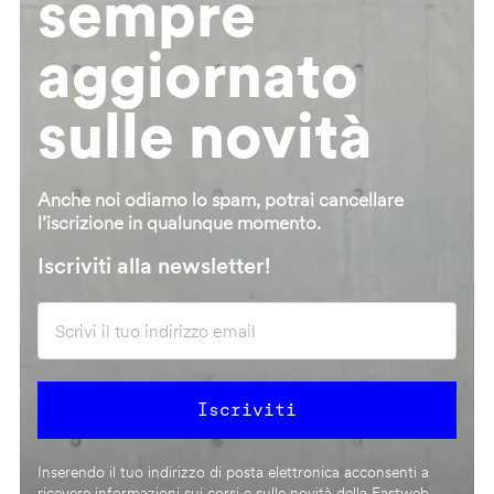
sempre
aggiornato
sulle novità
Anche noi odiamo lo spam, potrai cancellare
l’iscrizione in qualunque momento.
Iscriviti alla newsletter!
Inserendo il tuo indirizzo di posta elettronica acconsenti a
ricevere informazioni sui corsi e sulle novità della Fastweb