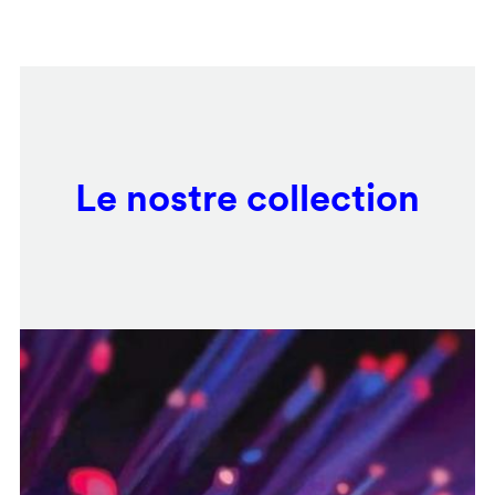
Salta
Remote
al
video
contenuto
URL
principale
Le nostre collection