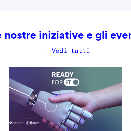
 nostre iniziative e gli eve
→ Vedi tutti