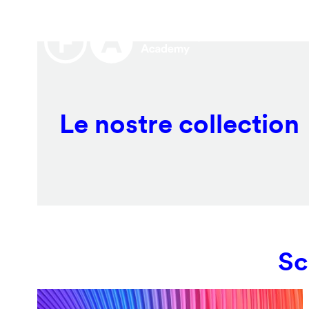
Salta
Remote
al
video
contenuto
URL
principale
Le nostre collection
Sc