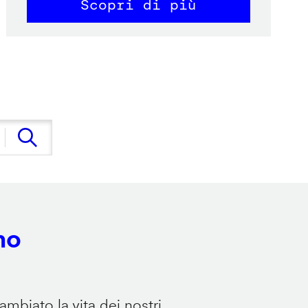
Scopri di più
no
mbiato la vita dei nostri