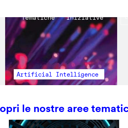
Main
Tematiche
Iniziative
navigation
Artificial Intelligence
opri le nostre aree temati