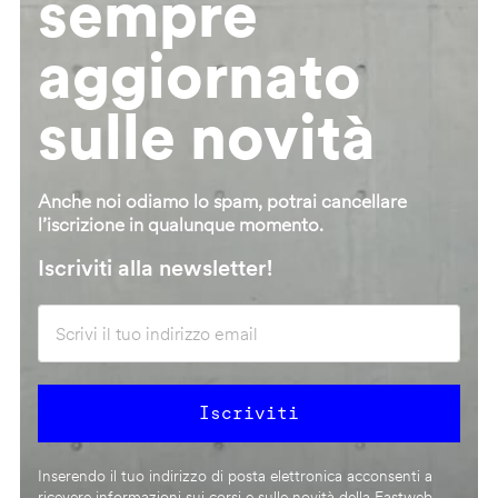
sempre
aggiornato
sulle novità
Anche noi odiamo lo spam, potrai cancellare
l’iscrizione in qualunque momento.
Iscriviti alla newsletter!
Inserendo il tuo indirizzo di posta elettronica acconsenti a
ricevere informazioni sui corsi e sulle novità della Fastweb