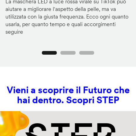
La maschera LED a luce rossa virale su TikTok può
I 
aiutare a migliorare l'aspetto della pelle, ma va
ch
utilizzata con la giusta frequenza. Ecco ogni quanto
co
usarla, per quanto tempo e quali accorgimenti
lu
seguire
Precedente
Seguente
Vieni a scoprire il Futuro che
hai dentro. Scopri STEP