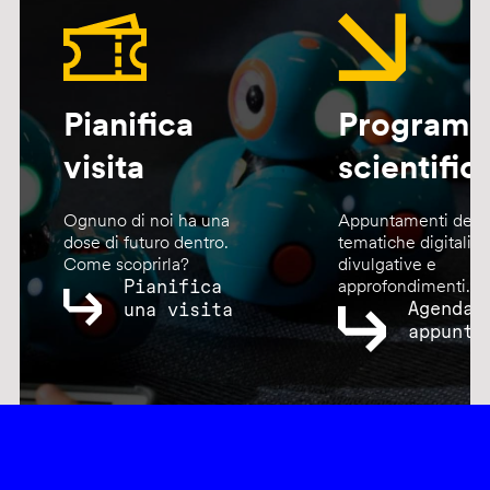
Pianifica
Program
visita
scientific
Ognuno di noi ha una
Appuntamenti dedic
dose di futuro dentro.
tematiche digitali,
Come scoprirla?
divulgative e
Pianifica
approfondimenti.
Agenda
una visita
appunta