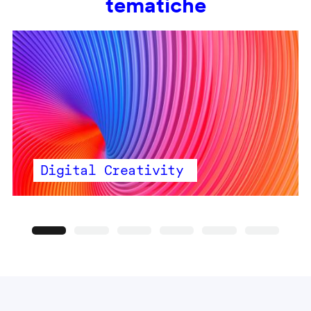
tematiche
Digital Creativity
Precedente
Seguente