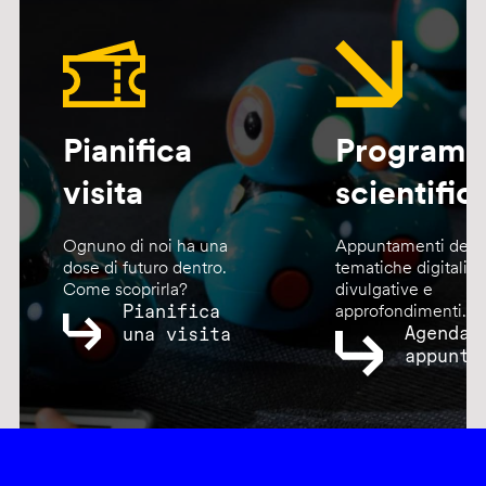
Pianifica
Program
visita
scientific
Ognuno di noi ha una
Appuntamenti dedic
dose di futuro dentro.
tematiche digitali,
Come scoprirla?
divulgative e
Pianifica
approfondimenti.
Agenda
una visita
appunta