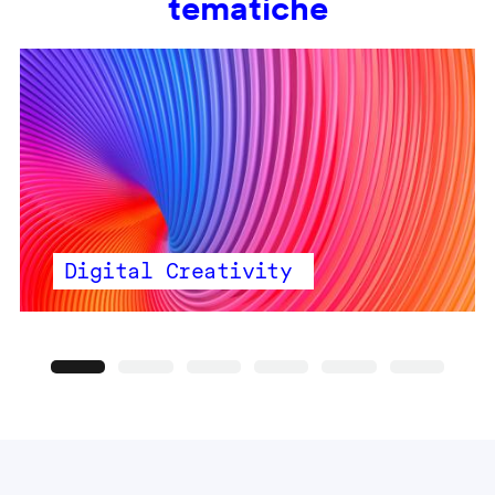
tematiche
Digital Creativity
Precedente
Seguente