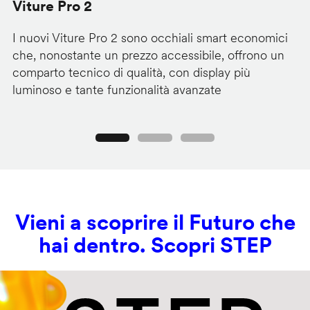
Viture Pro 2
d
I nuovi Viture Pro 2 sono occhiali smart economici
Il
che, nonostante un prezzo accessibile, offrono un
pr
comparto tecnico di qualità, con display più
im
luminoso e tante funzionalità avanzate
C
Precedente
Seguente
Vieni a scoprire il Futuro che
hai dentro. Scopri STEP