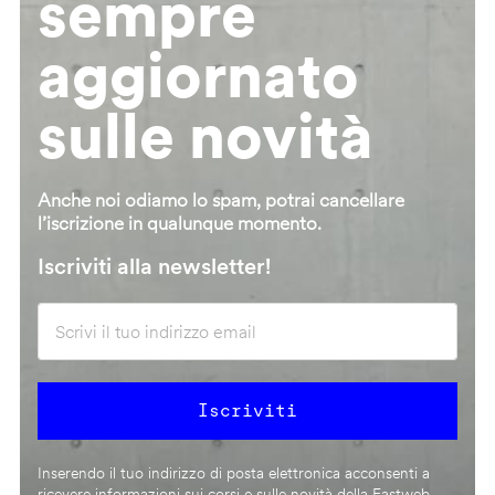
sempre
aggiornato
sulle novità
Anche noi odiamo lo spam, potrai cancellare
l’iscrizione in qualunque momento.
Iscriviti alla newsletter!
Inserendo il tuo indirizzo di posta elettronica acconsenti a
ricevere informazioni sui corsi e sulle novità della Fastweb