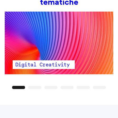
tematiche
Digital Creativity
Precedente
Seguente