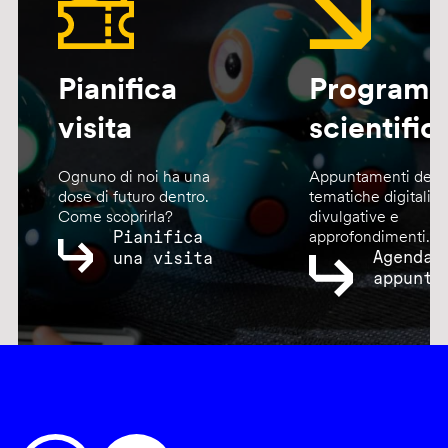
Pianifica
Program
visita
scientific
Ognuno di noi ha una
Appuntamenti dedic
dose di futuro dentro.
tematiche digitali,
Come scoprirla?
divulgative e
Pianifica
approfondimenti.
Agenda
una visita
appunta