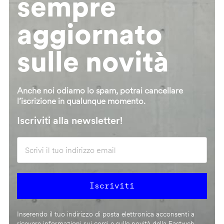
sempre
aggiornato
sulle novità
Anche noi odiamo lo spam, potrai cancellare
l’iscrizione in qualunque momento.
Iscriviti alla newsletter!
Inserendo il tuo indirizzo di posta elettronica acconsenti a
ricevere informazioni sui corsi e sulle novità della Fastweb