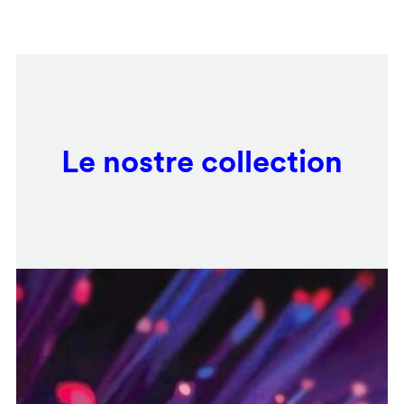
Salta
Remote
al
video
contenuto
URL
principale
Le nostre collection