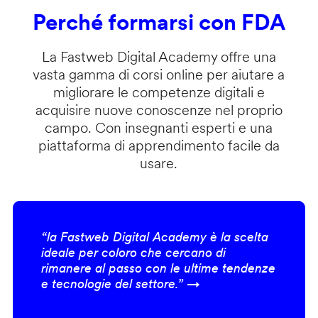
Perché formarsi con FDA
La Fastweb Digital Academy offre una
vasta gamma di corsi online per aiutare a
migliorare le competenze digitali e
acquisire nuove conoscenze nel proprio
campo. Con insegnanti esperti e una
piattaforma di apprendimento facile da
usare.
“la Fastweb Digital Academy è la scelta
ideale per coloro che cercano di
rimanere al passo con le ultime tendenze
e tecnologie del settore.” →