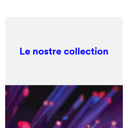
Salta
Remote
al
video
contenuto
URL
principale
Le nostre collection