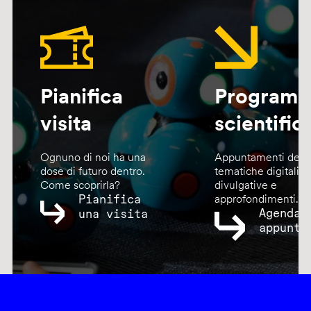
Pianifica
Program
visita
scientific
Ognuno di noi ha una
Appuntamenti dedic
dose di futuro dentro.
tematiche digitali,
Come scoprirla?
divulgative e
Pianifica
approfondimenti.
Agenda
una visita
appunta