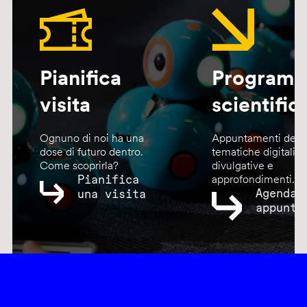
Pianifica
Program
visita
scientific
Ognuno di noi ha una
Appuntamenti dedic
dose di futuro dentro.
tematiche digitali,
Come scoprirla?
divulgative e
Pianifica
approfondimenti.
Agenda
una visita
appunta