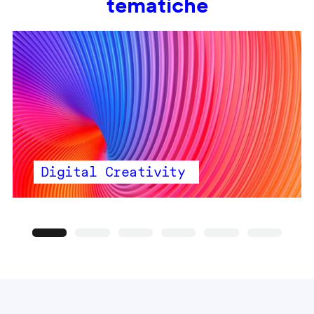
tematiche
Digital Creativity
Precedente
Seguente