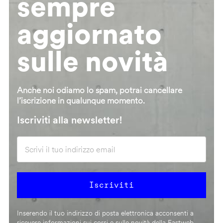
sempre
aggiornato
sulle novità
Anche noi odiamo lo spam, potrai cancellare
l’iscrizione in qualunque momento.
Iscriviti alla newsletter!
Inserendo il tuo indirizzo di posta elettronica acconsenti a
ricevere informazioni sui corsi e sulle novità della Fastweb