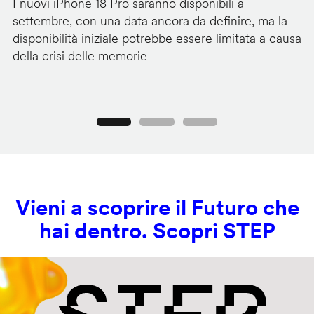
I nuovi iPhone 18 Pro saranno disponibili a
La
settembre, con una data ancora da definire, ma la
ai
disponibilità iniziale potrebbe essere limitata a causa
ut
della crisi delle memorie
us
se
Precedente
Seguente
Vieni a scoprire il Futuro che
hai dentro. Scopri STEP