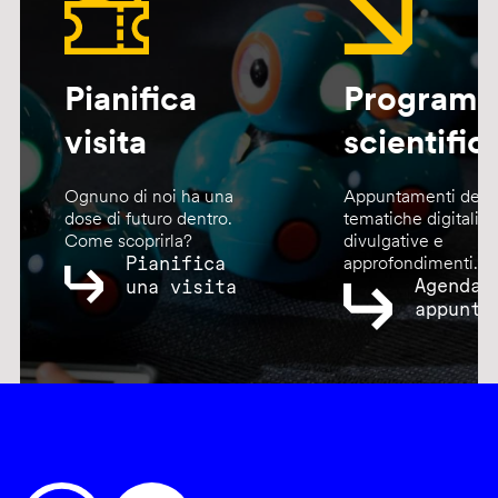
Pianifica
Program
visita
scientific
Ognuno di noi ha una
Appuntamenti dedic
dose di futuro dentro.
tematiche digitali,
Come scoprirla?
divulgative e
Pianifica
approfondimenti.
Agenda
una visita
appunta