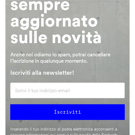
sempre
aggiornato
sulle novità
Anche noi odiamo lo spam, potrai cancellare
l’iscrizione in qualunque momento.
Iscriviti alla newsletter!
Inserendo il tuo indirizzo di posta elettronica acconsenti a
ricevere informazioni sui corsi e sulle novità della Fastweb