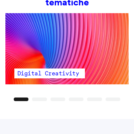
tematiche
Digital Creativity
Precedente
Seguente