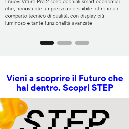
I nuovi Viture Pro 2 sono occhiali smart economici
Il
che, nonostante un prezzo accessibile, offrono un
pr
comparto tecnico di qualità, con display più
im
luminoso e tante funzionalità avanzate
C
Precedente
Seguente
Vieni a scoprire il Futuro che
hai dentro. Scopri STEP