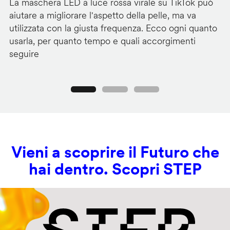
La maschera LED a luce rossa virale su TikTok può
I 
aiutare a migliorare l'aspetto della pelle, ma va
ch
utilizzata con la giusta frequenza. Ecco ogni quanto
co
usarla, per quanto tempo e quali accorgimenti
lu
seguire
Precedente
Seguente
Vieni a scoprire il Futuro che
hai dentro. Scopri STEP