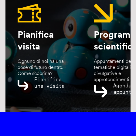
Pianifica
Program
visita
scientific
Ognuno di noi ha una
Appuntamenti dedic
dose di futuro dentro.
tematiche digitali,
Come scoprirla?
divulgative e
Pianifica
approfondimenti.
Agenda
una visita
appunta