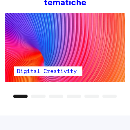
tematiche
Digital Creativity
Precedente
Seguente