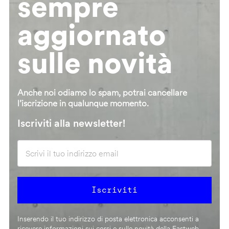
sempre
aggiornato
sulle novità
Anche noi odiamo lo spam, potrai cancellare
l’iscrizione in qualunque momento.
Iscriviti alla newsletter!
Inserendo il tuo indirizzo di posta elettronica acconsenti a
ricevere informazioni sui corsi e sulle novità della Fastweb