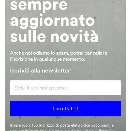
sempre
aggiornato
sulle novità
Anche noi odiamo lo spam, potrai cancellare
l’iscrizione in qualunque momento.
Iscriviti alla newsletter!
Inserendo il tuo indirizzo di posta elettronica acconsenti a
ricevere informazioni sui corsi e sulle novità della Fastweb