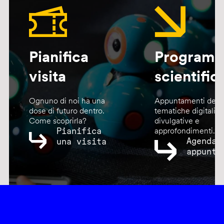
Pianifica
Program
visita
scientific
Ognuno di noi ha una
Appuntamenti dedic
dose di futuro dentro.
tematiche digitali,
Come scoprirla?
divulgative e
Pianifica
approfondimenti.
Agenda
una visita
appunta