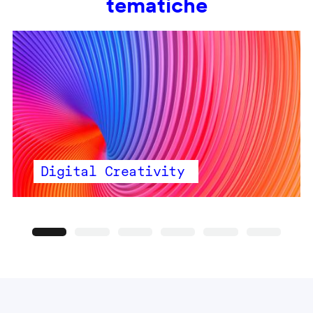
tematiche
Digital Creativity
Precedente
Seguente