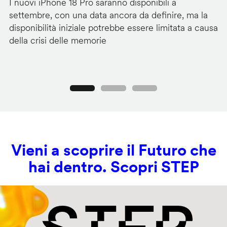
I nuovi iPhone 18 Pro saranno disponibili a
La
settembre, con una data ancora da definire, ma la
ai
disponibilità iniziale potrebbe essere limitata a causa
ut
della crisi delle memorie
us
se
Precedente
Seguente
Vieni a scoprire il Futuro che
hai dentro. Scopri STEP