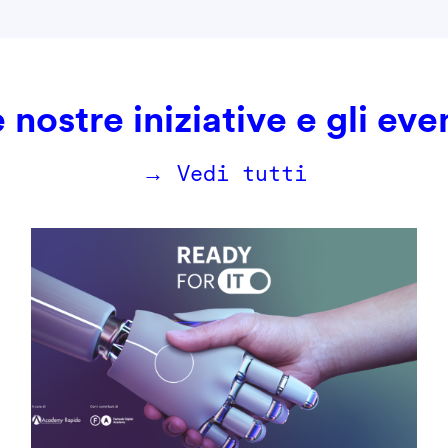
 nostre iniziative e gli eve
→ Vedi tutti