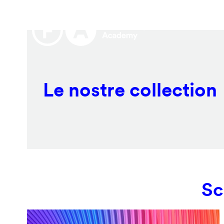
Salta
Remote
al
video
contenuto
URL
principale
Le nostre collection
Sc