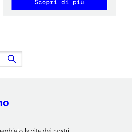
Scopri di più
no
mbiato la vita dei nostri