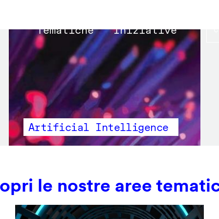
Main
Tematiche
Iniziative
navigation
Artificial Intelligence
opri le nostre aree temati