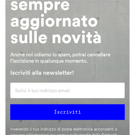
sempre
aggiornato
sulle novità
Anche noi odiamo lo spam, potrai cancellare
l’iscrizione in qualunque momento.
Iscriviti alla newsletter!
Inserendo il tuo indirizzo di posta elettronica acconsenti a
ricevere informazioni sui corsi e sulle novità della Fastweb