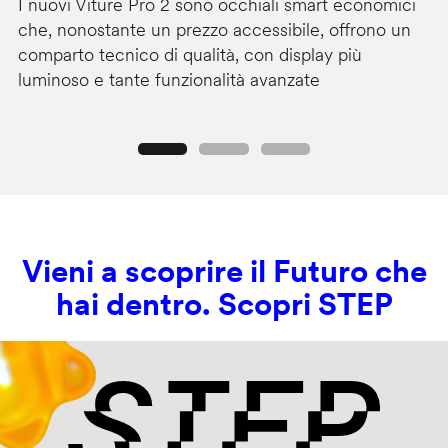
I nuovi Viture Pro 2 sono occhiali smart economici
Il
che, nonostante un prezzo accessibile, offrono un
pr
comparto tecnico di qualità, con display più
im
luminoso e tante funzionalità avanzate
C
Precedente
Seguente
Vieni a scoprire il Futuro che
hai dentro. Scopri STEP