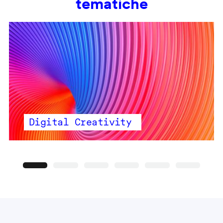
tematiche
Digital Creativity
Precedente
Seguente