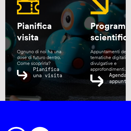
Pianifica
Program
visita
scientific
Ognuno di noi ha una
Appuntamenti dedic
dose di futuro dentro.
tematiche digitali,
Come scoprirla?
divulgative e
Pianifica
approfondimenti.
Agenda
una visita
appunta