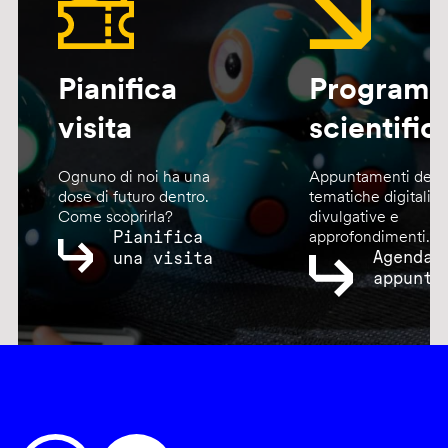
Pianifica
Program
visita
scientific
Ognuno di noi ha una
Appuntamenti dedic
dose di futuro dentro.
tematiche digitali,
Come scoprirla?
divulgative e
Pianifica
approfondimenti.
Agenda
una visita
appunta