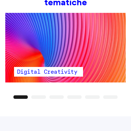
tematiche
Digital Creativity
Precedente
Seguente