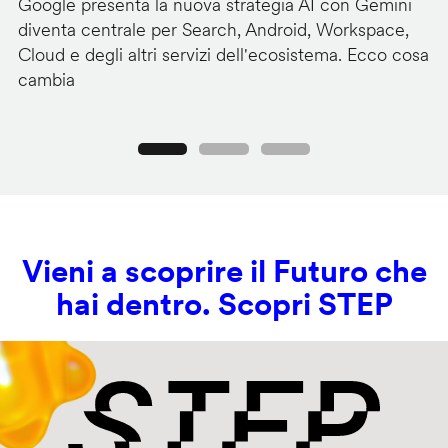
Google presenta la nuova strategia AI con Gemini
Go
diventa centrale per Search, Android, Workspace,
ag
Cloud e degli altri servizi dell'ecosistema. Ecco cosa
Ge
cambia
s
Precedente
Seguente
Vieni a scoprire il Futuro che
hai dentro. Scopri STEP