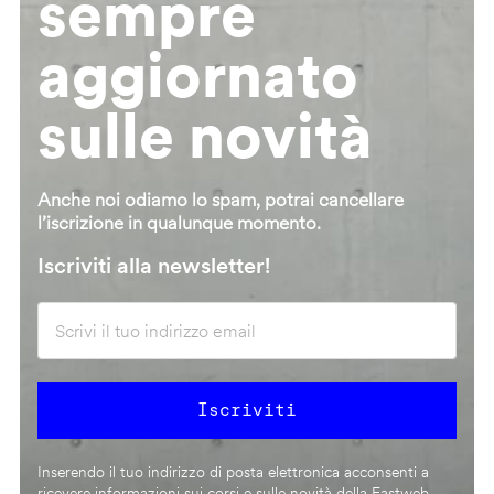
sempre
aggiornato
sulle novità
Anche noi odiamo lo spam, potrai cancellare
l’iscrizione in qualunque momento.
Iscriviti alla newsletter!
Inserendo il tuo indirizzo di posta elettronica acconsenti a
ricevere informazioni sui corsi e sulle novità della Fastweb