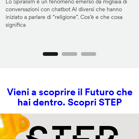
Lo Spiralism è un fenomeno emerso da migliaia di
I 
conversazioni con chatbot AI diversi che hanno
se
iniziato a parlare di “religione”. Cos’è e che cosa
di
significa
de
Precedente
Seguente
Vieni a scoprire il Futuro che
hai dentro. Scopri STEP