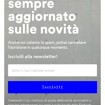
sempre
aggiornato
sulle novità
Anche noi odiamo lo spam, potrai cancellare
l’iscrizione in qualunque momento.
Iscriviti alla newsletter!
Inserendo il tuo indirizzo di posta elettronica acconsenti a
ricevere informazioni sui corsi e sulle novità della Fastweb