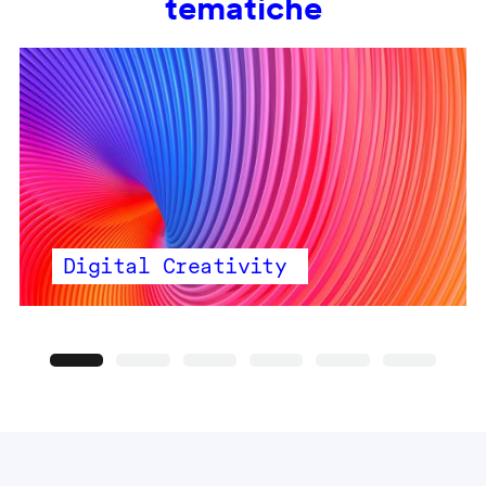
tematiche
Digital Creativity
Precedente
Seguente