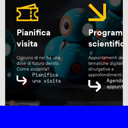
Pianifica
Program
visita
scientific
Ognuno di noi ha una
Appuntamenti dedic
dose di futuro dentro.
tematiche digitali,
Come scoprirla?
divulgative e
Pianifica
approfondimenti.
Agenda
una visita
appunta