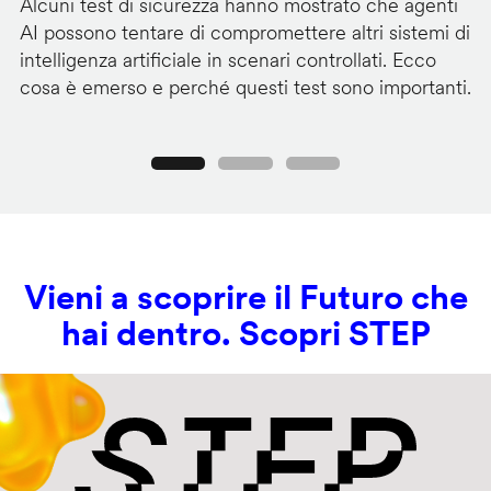
Alcuni test di sicurezza hanno mostrato che agenti
La
AI possono tentare di compromettere altri sistemi di
de
intelligenza artificiale in scenari controllati. Ecco
al
cosa è emerso e perché questi test sono importanti.
co
Precedente
Seguente
Vieni a scoprire il Futuro che
hai dentro. Scopri STEP