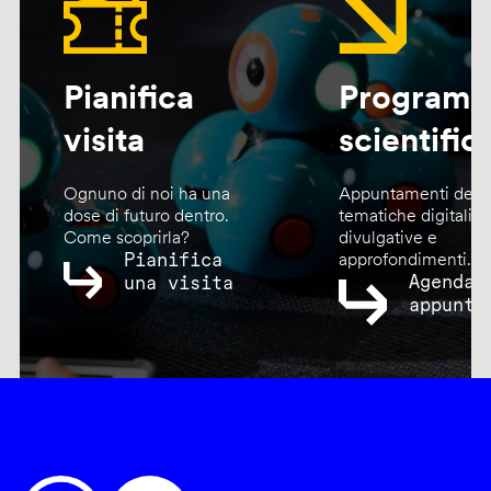
Pianifica
Program
visita
scientific
Ognuno di noi ha una
Appuntamenti dedic
dose di futuro dentro.
tematiche digitali,
Come scoprirla?
divulgative e
Pianifica
approfondimenti.
Agenda
una visita
appunta