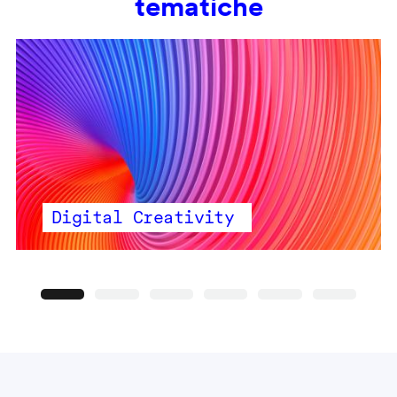
tematiche
Digital Creativity
Precedente
Seguente