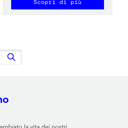
Scopri di più
no
mbiato la vita dei nostri