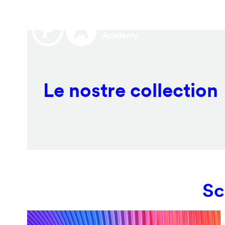
Salta
Remote
al
video
contenuto
URL
principale
Le nostre collection
Sc