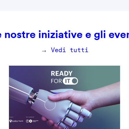
 nostre iniziative e gli eve
→ Vedi tutti