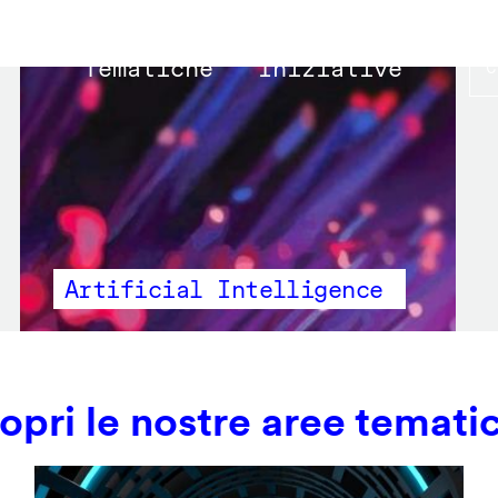
Main
Tematiche
Iniziative
navigation
Artificial Intelligence
opri le nostre aree temati