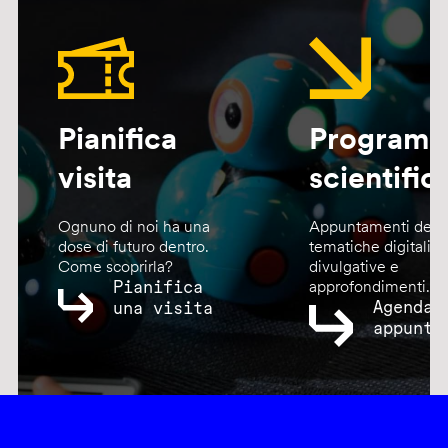
Pianifica
Program
visita
scientific
Ognuno di noi ha una
Appuntamenti dedic
dose di futuro dentro.
tematiche digitali,
Come scoprirla?
divulgative e
Pianifica
approfondimenti.
Agenda
una visita
appunta