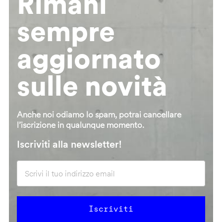
Rimani
sempre
aggiornato
sulle novità
Anche noi odiamo lo spam, potrai cancellare
l’iscrizione in qualunque momento.
Iscriviti alla newsletter!