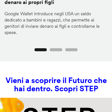
denaro ai propri figli
A
Google Wallet introduce negli USA un saldo
Lo
dedicato a bambini e ragazzi, che permette ai
co
genitori di inviare denaro ai figli e controllarne le
in
spese.
si
Precedente
Seguente
Vieni a scoprire il Futuro che
hai dentro. Scopri STEP