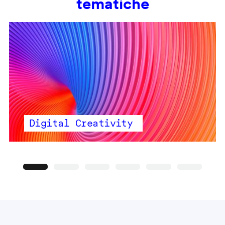
tematiche
Digital Creativity
Precedente
Seguente