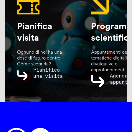
Pianifica
Program
visita
scientific
Ognuno di noi ha una
Appuntamenti dedic
dose di futuro dentro.
tematiche digitali,
Come scoprirla?
divulgative e
Pianifica
approfondimenti.
Agenda
una visita
appunta