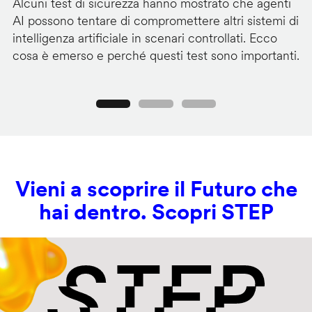
Alcuni test di sicurezza hanno mostrato che agenti
La
AI possono tentare di compromettere altri sistemi di
de
intelligenza artificiale in scenari controllati. Ecco
al
cosa è emerso e perché questi test sono importanti.
co
Precedente
Seguente
Vieni a scoprire il Futuro che
hai dentro. Scopri STEP