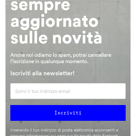
sempre
aggiornato
sulle novità
Anche noi odiamo lo spam, potrai cancellare
l’iscrizione in qualunque momento.
Iscriviti alla newsletter!
Inserendo il tuo indirizzo di posta elettronica acconsenti a
ricevere informazioni sui corsi e sulle novità della Fastweb