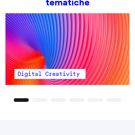
tematiche
Digital Creativity
Precedente
Seguente