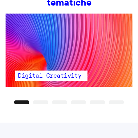
tematiche
Digital Creativity
Precedente
Seguente