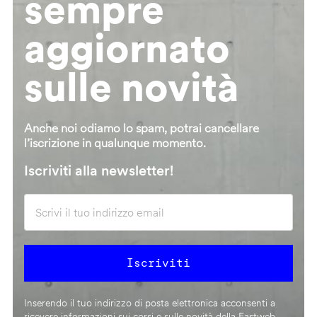
sempre
aggiornato
sulle novità
Anche noi odiamo lo spam, potrai cancellare
l’iscrizione in qualunque momento.
Iscriviti alla newsletter!
Inserendo il tuo indirizzo di posta elettronica acconsenti a
ricevere informazioni sui corsi e sulle novità della Fastweb