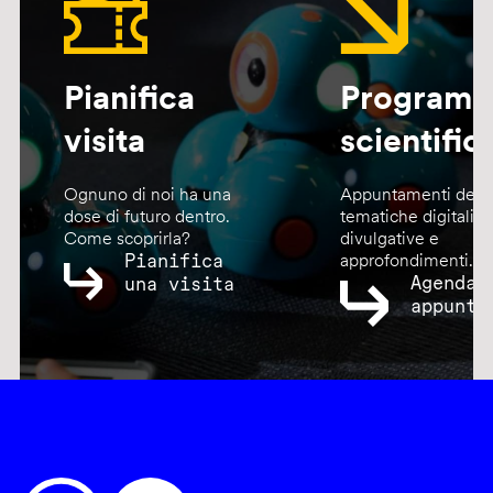
Pianifica
Program
visita
scientific
Ognuno di noi ha una
Appuntamenti dedic
dose di futuro dentro.
tematiche digitali,
Come scoprirla?
divulgative e
Pianifica
approfondimenti.
Agenda
una visita
appunta