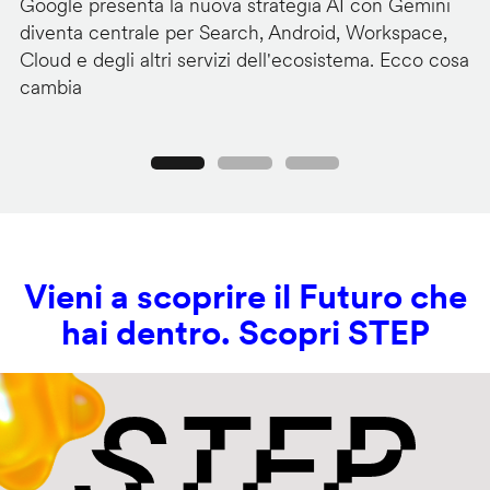
Google presenta la nuova strategia AI con Gemini
Go
diventa centrale per Search, Android, Workspace,
ag
Cloud e degli altri servizi dell'ecosistema. Ecco cosa
Ge
cambia
s
Precedente
Seguente
Vieni a scoprire il Futuro che
hai dentro. Scopri STEP