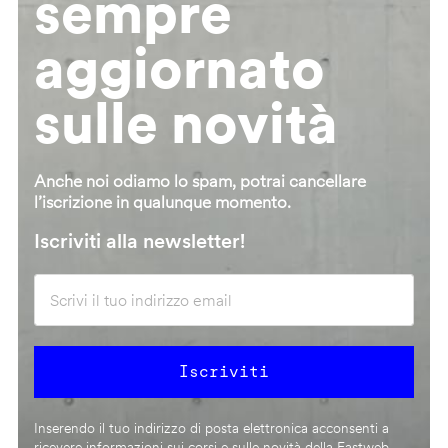
sempre
aggiornato
sulle novità
Anche noi odiamo lo spam, potrai cancellare
l’iscrizione in qualunque momento.
Iscriviti alla newsletter!
Inserendo il tuo indirizzo di posta elettronica acconsenti a
ricevere informazioni sui corsi e sulle novità della Fastweb