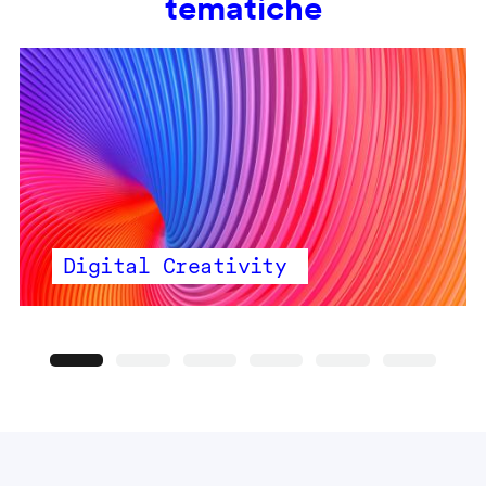
tematiche
Digital Creativity
Precedente
Seguente