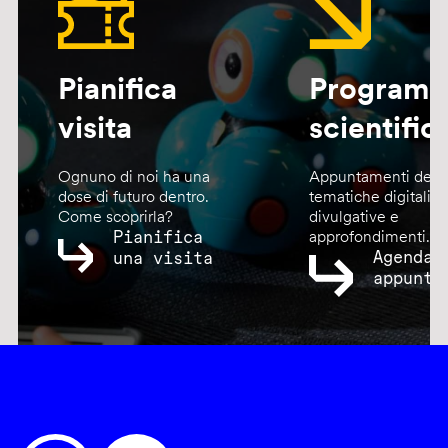
Pianifica
Program
visita
scientific
Ognuno di noi ha una
Appuntamenti dedic
dose di futuro dentro.
tematiche digitali,
Come scoprirla?
divulgative e
Pianifica
approfondimenti.
Agenda
una visita
appunta