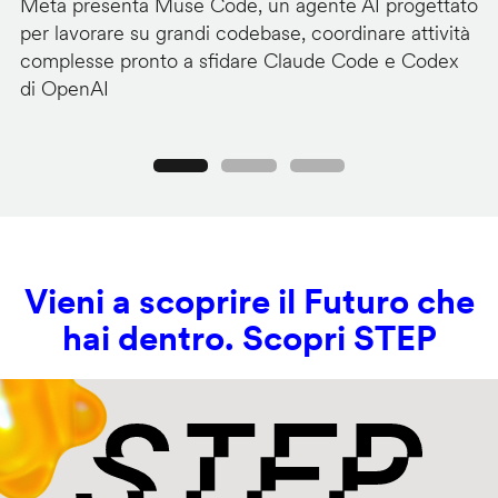
Meta presenta Muse Code, un agente AI progettato
Me
per lavorare su grandi codebase, coordinare attività
a
complesse pronto a sfidare Claude Code e Codex
te
di OpenAI
al
Precedente
Seguente
Vieni a scoprire il Futuro che
hai dentro. Scopri STEP