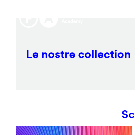
Salta
Remote
al
video
contenuto
URL
principale
Le nostre collection
Sc