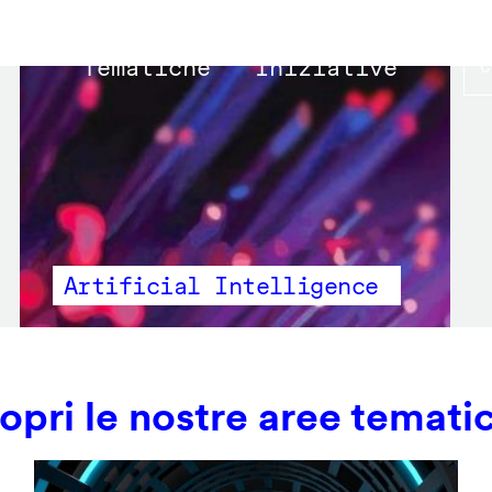
Main
Tematiche
Iniziative
navigation
Artificial Intelligence
opri le nostre aree temati