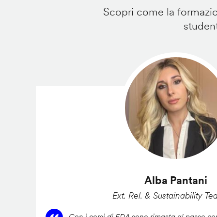
Scopri come la formazion
student
Alba Pantani
Ext. Rel. & Sustainability Te
Con i corsi di FDA sono rimasta al passo con