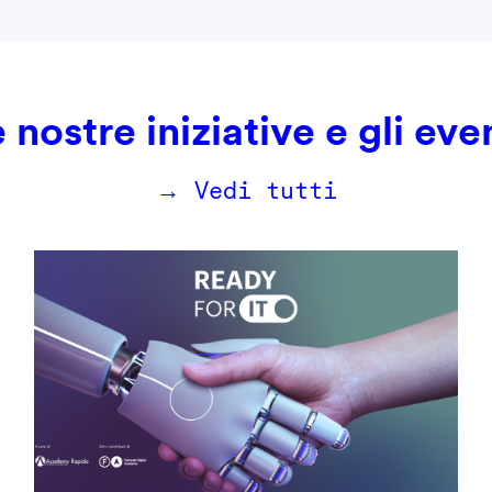
 nostre iniziative e gli eve
→ Vedi tutti