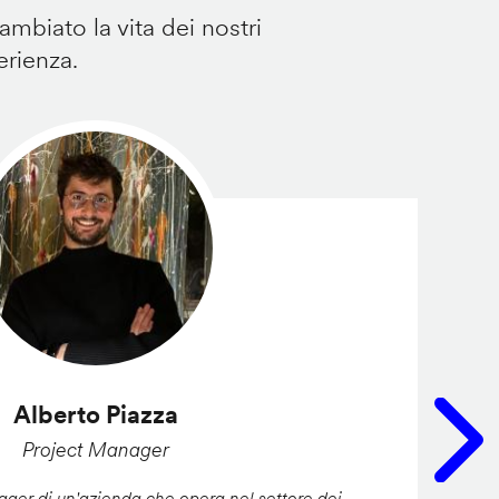
mbiato la vita dei nostri
erienza.
Alberto Piazza
Project Manager
er di un'azienda che opera nel settore dei