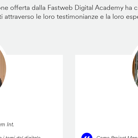
e offerta dalla Fastweb Digital Academy ha ca
i attraverso le loro testimonianze e la loro esp
am Int.
 i temi del digitale,
Come Project Manag