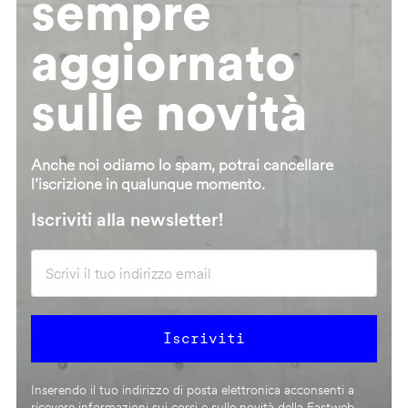
sempre
aggiornato
sulle novità
Anche noi odiamo lo spam, potrai cancellare
l’iscrizione in qualunque momento.
Iscriviti alla newsletter!
Inserendo il tuo indirizzo di posta elettronica acconsenti a
ricevere informazioni sui corsi e sulle novità della Fastweb