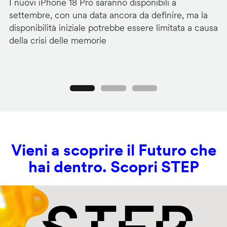
I nuovi iPhone 18 Pro saranno disponibili a
La
settembre, con una data ancora da definire, ma la
ai
disponibilità iniziale potrebbe essere limitata a causa
ut
della crisi delle memorie
us
se
Precedente
Seguente
Vieni a scoprire il Futuro che
hai dentro. Scopri STEP