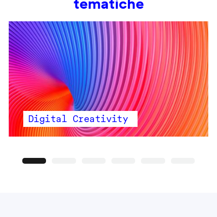
tematiche
Digital Creativity
Precedente
Seguente