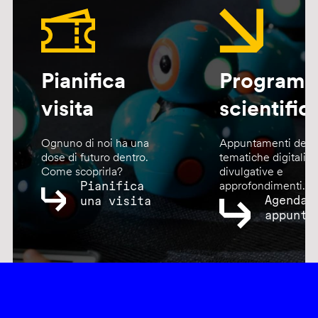
Pianifica
Program
visita
scientific
Ognuno di noi ha una
Appuntamenti dedic
dose di futuro dentro.
tematiche digitali,
Come scoprirla?
divulgative e
Pianifica
approfondimenti.
Agenda
una visita
appunta