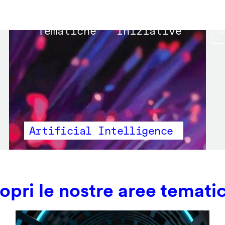
Main
Tematiche
Iniziative
navigation
Artificial Intelligence
opri le nostre aree temati