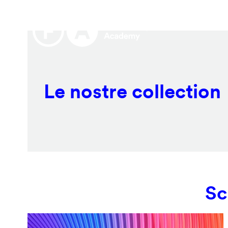
Salta
Remote
al
video
contenuto
URL
principale
Le nostre collection
Sc