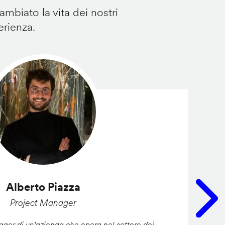
mbiato la vita dei nostri
erienza.
Alberto Piazza
Project Manager
er di un'azienda che opera nel settore dei