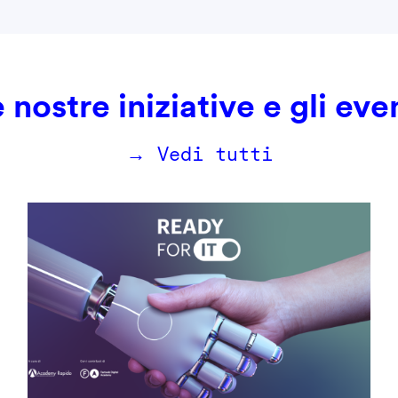
 nostre iniziative e gli eve
→ Vedi tutti