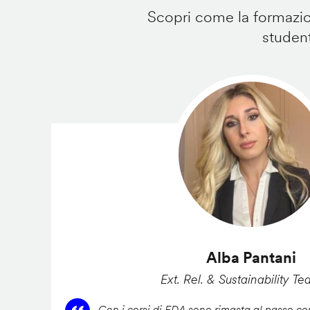
Scopri come la formazion
student
Alba Pantani
Ext. Rel. & Sustainability Te
Con i corsi di FDA sono rimasta al passo con