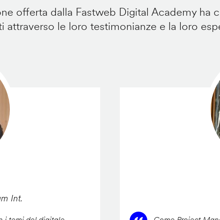
e offerta dalla Fastweb Digital Academy ha ca
i attraverso le loro testimonianze e la loro esp
am Int.
 i temi del digitale,
Come Project Manag