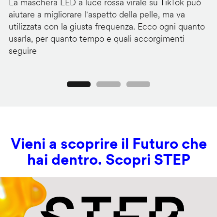
La maschera LED a luce rossa virale su TikTok può
I 
aiutare a migliorare l'aspetto della pelle, ma va
ch
utilizzata con la giusta frequenza. Ecco ogni quanto
co
usarla, per quanto tempo e quali accorgimenti
lu
seguire
Precedente
Seguente
Vieni a scoprire il Futuro che
hai dentro. Scopri STEP