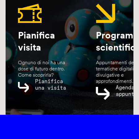
Pianifica
Program
visita
scientific
Ognuno di noi ha una
Appuntamenti dedic
dose di futuro dentro.
tematiche digitali,
Come scoprirla?
divulgative e
Pianifica
approfondimenti.
Agenda
una visita
appunta