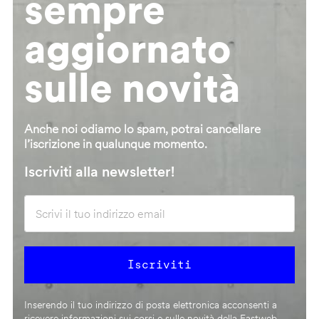
sempre
aggiornato
sulle novità
Anche noi odiamo lo spam, potrai cancellare
l’iscrizione in qualunque momento.
Iscriviti alla newsletter!
Inserendo il tuo indirizzo di posta elettronica acconsenti a
ricevere informazioni sui corsi e sulle novità della Fastweb