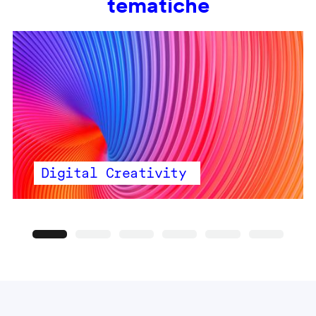
tematiche
Digital Creativity
Precedente
Seguente