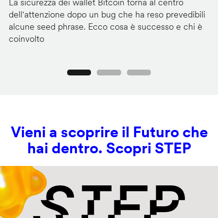
La sicurezza dei wallet Bitcoin torna al centro
Mi
dell'attenzione dopo un bug che ha reso prevedibili
Wi
alcune seed phrase. Ecco cosa è successo e chi è
tr
coinvolto
pr
Precedente
Seguente
Vieni a scoprire il Futuro che
hai dentro. Scopri STEP