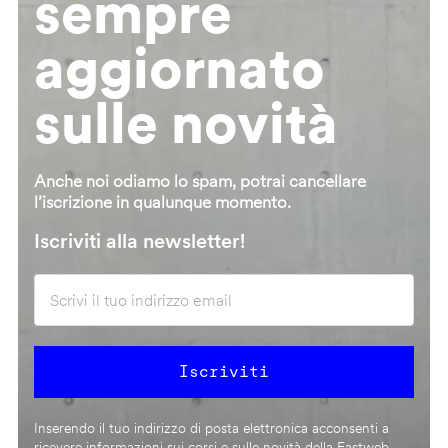
sempre
aggiornato
sulle novità
Anche noi odiamo lo spam, potrai cancellare
l’iscrizione in qualunque momento.
Iscriviti alla newsletter!
Inserendo il tuo indirizzo di posta elettronica acconsenti a
ricevere informazioni sui corsi e sulle novità della Fastweb