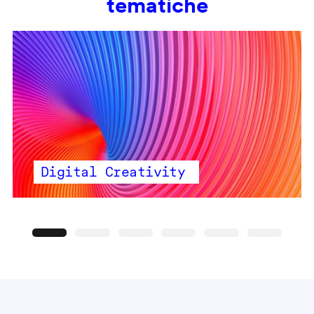
tematiche
Digital Creativity
Precedente
Seguente