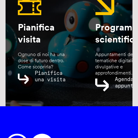
Pianifica
Program
visita
scientific
Ognuno di noi ha una
Appuntamenti dedic
dose di futuro dentro.
tematiche digitali,
Come scoprirla?
divulgative e
Pianifica
approfondimenti.
Agenda
una visita
appunta